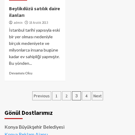
Beylikdüzü satılık daire
ilanları
admin
18 Aralık 2013
İstanbul tarihi yapısıyla eski
bir yer olması nedeniyle
birçok medeniyete ve
milyonlarca insana bugüne
kadar ev sahipliği yapmıştır.
Bu yönden...
Devamını Oku
Yazı
Previous
1
2
3
4
Next
sayfalaması
Gönül Dostlarımız
Konya Büyükşehir Belediyesi
Konya Reklam Ajansı