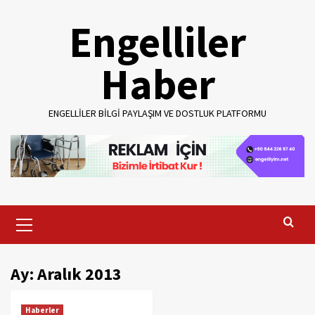
Skip
Engelliler
to
content
Haber
ENGELLILER BILGI PAYLAŞIM VE DOSTLUK PLATFORMU
Primary
Menu
Ay:
Aralık 2013
Haberler