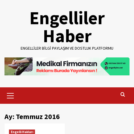
Skip
Engelliler
to
content
Haber
ENGELLILER BILGI PAYLAŞIM VE DOSTLUK PLATFORMU
Primary
Menu
Ay:
Temmuz 2016
Engelli Hakları