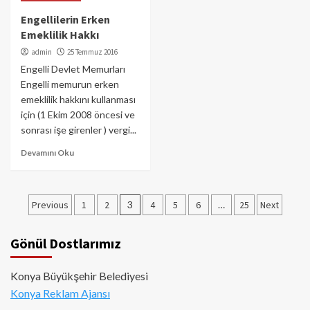
Engellilerin Erken
Emeklilik Hakkı
admin
25 Temmuz 2016
Engelli Devlet Memurları
Engelli memurun erken
emeklilik hakkını kullanması
için (1 Ekim 2008 öncesi ve
sonrası işe girenler ) vergi...
Devamını Oku
Yazı
Previous
1
2
3
4
5
6
…
25
Next
sayfalaması
Gönül Dostlarımız
Konya Büyükşehir Belediyesi
Konya Reklam Ajansı