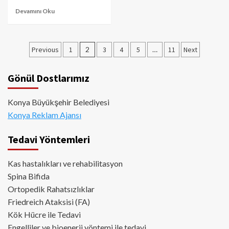
Devamını Oku
Yazı
Previous
1
2
3
4
5
…
11
Next
sayfalaması
Gönül Dostlarımız
Konya Büyükşehir Belediyesi
Konya Reklam Ajansı
Tedavi Yöntemleri
Kas hastalıkları ve rehabilitasyon
Spina Bifida
Ortopedik Rahatsızlıklar
Friedreich Ataksisi (FA)
Kök Hücre ile Tedavi
Engelliler ve bioenerji yöntemi ile tedavi