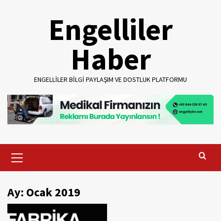
Skip
Engelliler
to
content
Haber
ENGELLILER BILGI PAYLAŞIM VE DOSTLUK PLATFORMU
Primary
Menu
Ay:
Ocak 2019