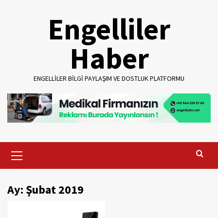
Skip
Engelliler
to
content
Haber
ENGELLILER BILGI PAYLAŞIM VE DOSTLUK PLATFORMU
Primary
Menu
Ay:
Şubat 2019