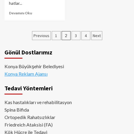
hatlar...
Devamını Oku
Yazı
Previous
1
2
3
4
Next
sayfalaması
Gönül Dostlarımız
Konya Büyükşehir Belediyesi
Konya Reklam Ajansı
Tedavi Yöntemleri
Kas hastalıkları ve rehabilitasyon
Spina Bifida
Ortopedik Rahatsızlıklar
Friedreich Ataksisi (FA)
Kök Hücre ile Tedavi