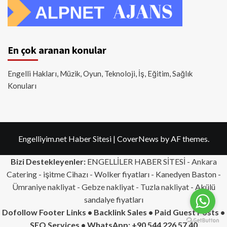
En çok aranan konular
Engelli Hakları, Müzik, Oyun, Teknoloji, İş, Eğitim, Sağlık
Konuları
Engelliyim.net Haber Sitesi
|
CoverNews
by AF themes.
Bizi Destekleyenler:
ENGELLİLER HABER SİTESİ -
Ankara
Catering
- işitme Cihazı - Wolker fiyatları - Kanedyen Baston -
Ümraniye nakliyat
-
Gebze nakliyat
-
Tuzla nakliyat
- Akülü
sandalye fiyatları
Dofollow Footer Links • Backlink Sales • Paid Guest Posts •
SEO Services • WhatsApp: +90 544 226 57 40