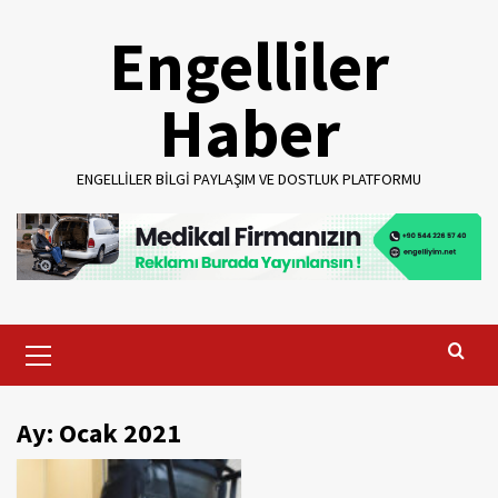
Skip
Engelliler
to
content
Haber
ENGELLILER BILGI PAYLAŞIM VE DOSTLUK PLATFORMU
Primary
Menu
Ay:
Ocak 2021