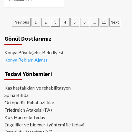
Yazı
Previous
1
2
3
4
5
6
…
11
Next
sayfalaması
Gönül Dostlarımız
Konya Büyükşehir Belediyesi
Konya Reklam Ajansı
Tedavi Yöntemleri
Kas hastalıkları ve rehabilitasyon
Spina Bifida
Ortopedik Rahatsızlıklar
Friedreich Ataksisi (FA)
Kök Hücre ile Tedavi
Engelliler ve bioenerji yöntemi ile tedavi
Omurilik Hasarları (OF)