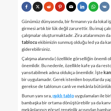
Günümüz dünyasında, bir firmanın ya da lokal iş
girmesi artık bir lük değil zarurettir. Bu imaj ça
çalışmalar oluşturmaktadır. Zira atalarımızın da d
tablocu
ekibimizin sunmuş olduğu led ya da kan
giderebilirsiniz.
Çalışma alanında ( özellikle görselliğin önemli
önemlidir. Bu nedenle, özellikle kafe ya da rest
yansıtabilmek adına oldukça önemlidir. İşte
kan
bir uygulamadır. Gerek istenilen boyutlarda yap
gerekse de tablonun canlı ve mekânla bütünlü
Bunun yanı sıra,
ışıklı tablo
uygulamaları ile bir
bambaşka bir ortama dönüştürebilir ya da kanvas
mekânlarınızı görsel zenginlik açısından bambaşk