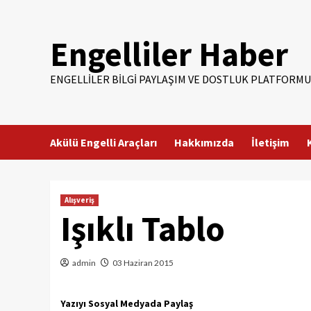
Skip
to
Engelliler Haber
content
ENGELLILER BILGI PAYLAŞIM VE DOSTLUK PLATFORMU
Akülü Engelli Araçları
Hakkımızda
İletişim
Alışveriş
Işıklı Tablo
admin
03 Haziran 2015
Yazıyı Sosyal Medyada Paylaş