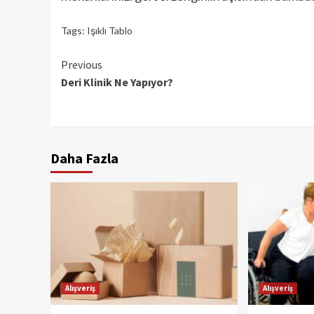
Tags:
Işıklı Tablo
Continue
Previous
Deri Klinik Ne Yapıyor?
Reading
Daha Fazla
Alışveriş
Alışveriş