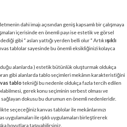
letmenin dahi imajı açısından geniş kapsamlı bir çalışmaya
lışmaları içerisinde en önemli payı ise estetik ve görsel
ediği gibi “ aslan yattığı yerden belli olur “ Artık
ışıklı
vas tablolar sayesinde bu önemli eksikliğinizi kolayca
 olduğu alanlarda ) estetik bütünlük oluşturmak oldukça
oran gibi alanlarda tablo seçimleri mekânın karakteristiğini
vas tablo
tekniği bu nedenle oldukça fazla tercih edilen
ılabilmesi, gerek konu seçiminin serbest olması ve
k sağlayan dokusu bu durumun en önemli nedenleridir.
likte seçeceğiniz kanvas tablolar ile mekânlarınızı
 uygulamaları ile ışıklı uygulamaları birleştirerek
a boyutlara taşıyabilirsiniz.