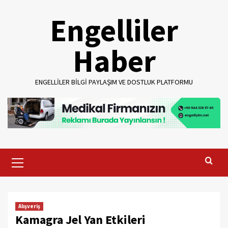
Skip
Engelliler
to
content
Haber
ENGELLILER BILGI PAYLAŞIM VE DOSTLUK PLATFORMU
Primary
Menu
Alışveriş
Kamagra Jel Yan Etkileri