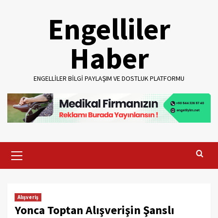
Skip
Engelliler
to
content
Haber
ENGELLILER BILGI PAYLAŞIM VE DOSTLUK PLATFORMU
Primary
Menu
Alışveriş
Yonca Toptan Alışverişin Şanslı