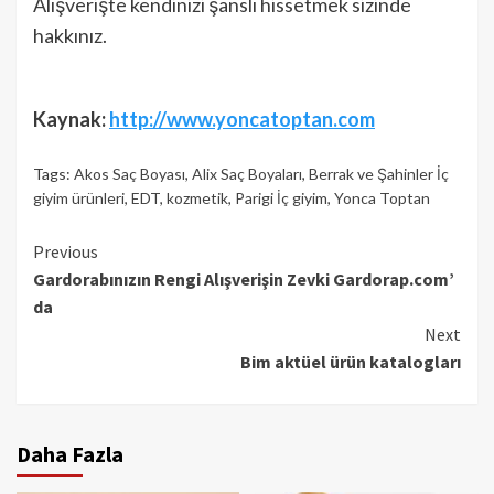
Alışverişte kendinizi şanslı hissetmek sizinde
hakkınız.
Kaynak:
http://www.yoncatoptan.com
Tags:
Akos Saç Boyası
,
Alix Saç Boyaları
,
Berrak ve Şahinler İç
giyim ürünleri
,
EDT
,
kozmetik
,
Parigi İç giyim
,
Yonca Toptan
Continue
Previous
Gardorabınızın Rengi Alışverişin Zevki Gardorap.com’
Reading
da
Next
Bim aktüel ürün katalogları
Daha Fazla