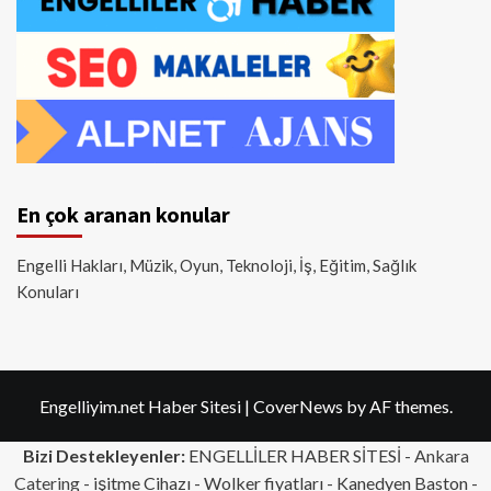
En çok aranan konular
Engelli Hakları, Müzik, Oyun, Teknoloji, İş, Eğitim, Sağlık
Konuları
Engelliyim.net Haber Sitesi
|
CoverNews
by AF themes.
Bizi Destekleyenler:
ENGELLİLER HABER SİTESİ -
Ankara
Catering
- işitme Cihazı - Wolker fiyatları - Kanedyen Baston -