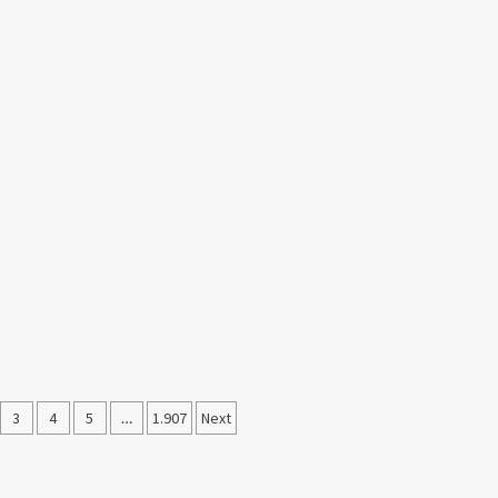
3
4
5
…
1.907
Next
sı