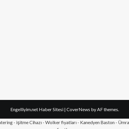
Engelliyim.net Haber Sitesi
|
CoverNews
by AF themes.
tering
- işitme Cihazı - Wolker fiyatları - Kanedyen Baston -
Ümran