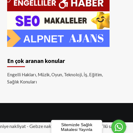
En çok aranan konular
Engelli Hakları, Müzik, Oyun, Teknoloji, İş, Eğitim,
Sağlık Konuları
Sitemizde Sağlık
iye nakliyat
-
Gebze nakliyat
-
Tuzla nakliyat
- Akülü sandalye
Makalesi Yayınla