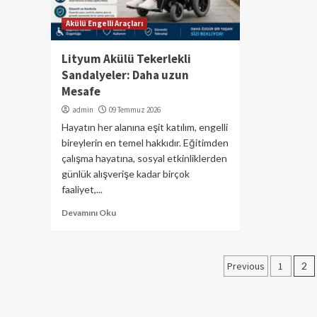
Akülü Engelli Araçları
Lityum Akülü Tekerlekli
Sandalyeler: Daha uzun
Mesafe
admin
09 Temmuz 2026
Hayatın her alanına eşit katılım, engelli
bireylerin en temel hakkıdır. Eğitimden
çalışma hayatına, sosyal etkinliklerden
günlük alışverişe kadar birçok
faaliyet,...
Devamını Oku
Yazı
Previous
1
2
sayfalama