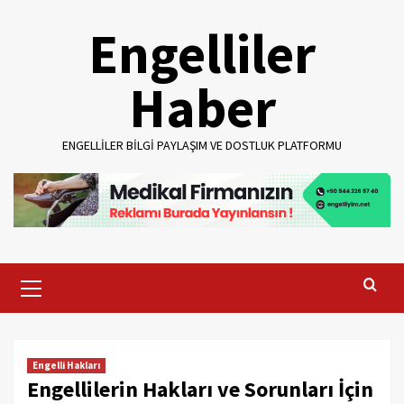
Skip
Engelliler
to
content
Haber
ENGELLILER BILGI PAYLAŞIM VE DOSTLUK PLATFORMU
Primary
Menu
Engelli Hakları
Engellilerin Hakları ve Sorunları İçin