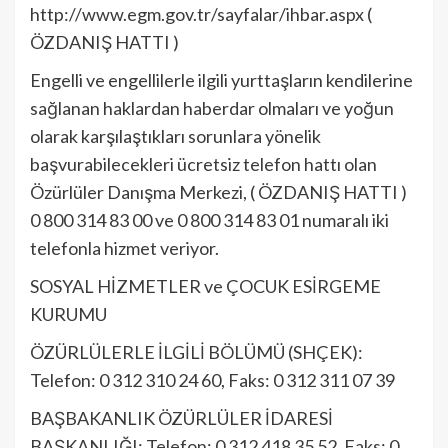
http://www.egm.gov.tr/sayfalar/ihbar.aspx (
ÖZDANIŞ HATTI )
Engelli ve engellilerle ilgili yurttaşların kendilerine
sağlanan haklardan haberdar olmaları ve yoğun
olarak karşılaştıkları sorunlara yönelik
başvurabilecekleri ücretsiz telefon hattı olan
Özürlüler Danışma Merkezi, ( ÖZDANIŞ HATTI )
0 800 314 83 00 ve 0 800 314 83 01 numaralı iki
telefonla hizmet veriyor.
SOSYAL HİZMETLER ve ÇOCUK ESİRGEME
KURUMU
ÖZÜRLÜLERLE İLGİLİ BÖLÜMÜ (SHÇEK):
Telefon: 0 312 310 24 60, Faks: 0 312 311 07 39
BAŞBAKANLIK ÖZÜRLÜLER İDARESİ
BAŞKANLIĞI: Telefon: 0 312 418 35 52, Faks: 0