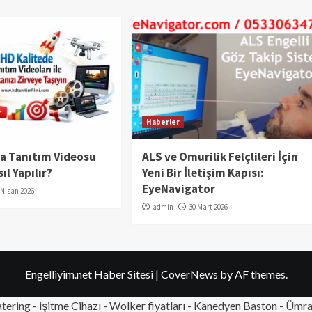
Haberler
da Tanıtım Videosu
ALS ve Omurilik Felçlileri İçin
ıl Yapılır?
Yeni Bir İletişim Kapısı:
EyeNavigator
 Nisan 2026
admin
30 Mart 2026
Engelliyim.net Haber Sitesi
|
CoverNews
by AF themes.
tering
- işitme Cihazı - Wolker fiyatları - Kanedyen Baston -
Ümran