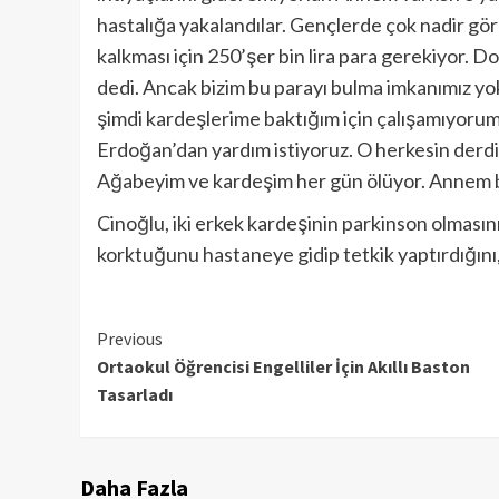
hastalığa yakalandılar. Gençlerde çok nadir gör
kalkması için 250’şer bin lira para gerekiyor. Dok
dedi. Ancak bizim bu parayı bulma imkanımız yo
şimdi kardeşlerime baktığım için çalışamıyor
Erdoğan’dan yardım istiyoruz. O herkesin derdi
Ağabeyim ve kardeşim her gün ölüyor. Annem bun
Cinoğlu, iki erkek kardeşinin parkinson olmasını
korktuğunu hastaneye gidip tetkik yaptırdığını, 
Continue
Previous
Ortaokul Öğrencisi Engelliler İçin Akıllı Baston
Reading
Tasarladı
Daha Fazla