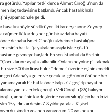
ora götürdü. Yapılan tetkiklerde Ahmet Cinoğlu’nun da
men ilaç tedavisine başlandı. Ancak hastalık hızla
işini yapamaz hale geldi.
ldır hayatını böyle sürdürüyor. İki kardeşe anne Zeynep
na rağmen iki kardeş her gün biraz daha hayati
ıl önce de baba İsmet Cinoğlu alzheimer hastalığına
ken eşinin hastalığa yakalanmasıyla iyice çöktü.
hastane gezmeye başladı. En son İstanbul’da özel bir
Çocuklarınız ayağa kalkabilir. Onların beynine pil takmak
bu size 500 bin lirayı bulur ” demesi üzerine eşinin emekli
’dan geri Adana’ya gelen ve çocukları gözünün önünde her
ayanamayarak bir hafta önce kalp krizi geçirip hayatını
akalanmayan tek erkek çocuğu Veli Cinoğlu (35) bakıyor.
noğlu, annesinin kardeşlerine canını sıktığı için kalp krizi
im 15 yıldır kardeşim 7-8 yıldır yatalak. Kişisel
apıyordu şimdi o yok ben yapıyorum. 20 yaşında bu