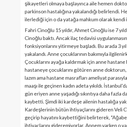
şikayetleri olmaya başlayınca aile hemen dokt
parkinson hastalığına yakalandığı belirlendi. He
ilerlediği için o da yatağa mahkum olarak kendi 
Fahri Cinoğlu 15 yıldır, Ahmet Cinoğlu ise 7 yı
Cinoğlu baktı. Ancak ilaç tedavisi uygulanması
fonksiyonlarını yitirmeye başladı. Bu arada 3 y
yakalandı. Anne çocuklarının bakımıyla ilgilenir
Çocuklarını ayağa kaldırmak için anne hastane 
hastaneye çocuklarını götüren anne doktorun, “
lazım ama hastane masrafları ameliyat parasıyla 
maaşı ile geçinen kadın adeta yıkıldı. İstanbul
gün eriyen anne yaşadığı sıkıntıya daha fazla d
kaybetti. Şimdi iki kardeşe ailenin hastalığa y
Kardeşlerinin bütün ihtiyaçlarını gideren Veli Ci
geçirip hayatını kaybettiğini belirterek, “Ağabey
ihtiyaçlarını gideremiyorlar. Annem varken o y