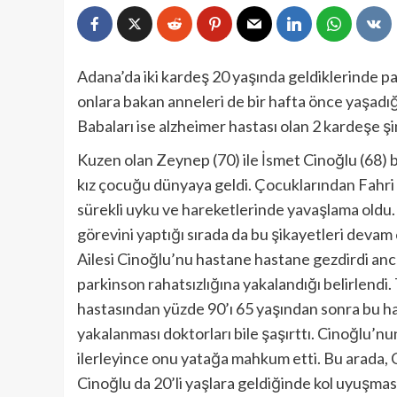
Adana’da iki kardeş 20 yaşında geldiklerinde p
onlara bakan anneleri de bir hafta önce yaşadığ
Babaları ise alzheimer hastası olan 2 kardeşe şi
Kuzen olan Zeynep (70) ile İsmet Cinoğlu (68) bu
kız çocuğu dünyaya geldi. Çocuklarından Fahri C
sürekli uyku ve hareketlerinde yavaşlama oldu. 
görevini yaptığı sırada da bu şikayetleri devam 
Ailesi Cinoğlu’nu hastane hastane gezdirdi anc
parkinson rahatsızlığına yakalandığı belirlendi
hastasından yüzde 90’ı 65 yaşından sonra bu ha
yakalanması doktorları bile şaşırttı. Cinoğlu’n
ilerleyince onu yatağa mahkum etti. Bu arada
Cinoğlu da 20’li yaşlara geldiğinde kol uyuşmas