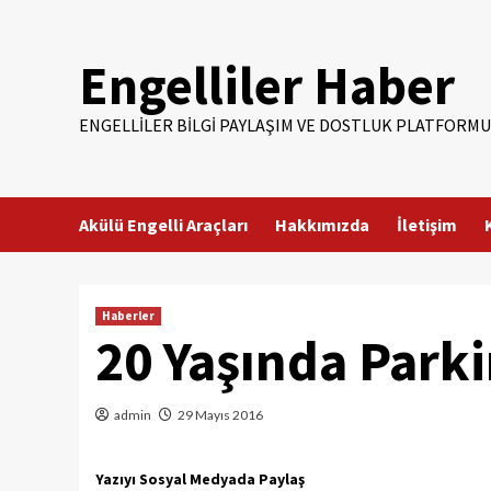
Skip
to
Engelliler Haber
content
ENGELLILER BILGI PAYLAŞIM VE DOSTLUK PLATFORMU
Akülü Engelli Araçları
Hakkımızda
İletişim
Haberler
20 Yaşında Park
admin
29 Mayıs 2016
Yazıyı Sosyal Medyada Paylaş