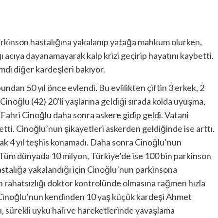
arkinson hastalığına yakalanıp yatağa mahkum olurken,
ı acıya dayanamayarak kalp krizi geçirip hayatını kaybetti.
mdi diğer kardeşleri bakıyor.
ndan 50 yıl önce evlendi. Bu evlilikten çiftin 3 erkek, 2
inoğlu (42) 20’li yaşlarına geldiği sırada kolda uyuşma,
Fahri Cinoğlu daha sonra askere gidip geldi. Vatani
etti. Cinoğlu’nun şikayetleri askerden geldiğinde ise arttı.
ak 4 yıl teşhis konamadı. Daha sonra Cinoğlu’nun
. Tüm dünyada 10 milyon, Türkiye’de ise 100 bin parkinson
stalığa yakalandığı için Cinoğlu’nun parkinsona
un rahatsızlığı doktor kontrolünde olmasına rağmen hızla
, Cinoğlu’nun kendinden 10 yaş küçük kardeşi Ahmet
ı, sürekli uyku hali ve hareketlerinde yavaşlama