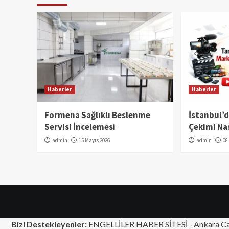
Haberler
Haberler
Formena Sağlıklı Beslenme
İstanbul’
Servisi İncelemesi
Çekimi Nas
admin
15 Mayıs 2026
admin
08
Bizi Destekleyenler:
ENGELLİLER HABER SİTESİ -
Ankara Ca