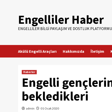
Skip
to
Engelliler Haber
content
ENGELLILER BILGI PAYLAŞIM VE DOSTLUK PLATFORMU
Akülü Engelli Araçları
Hakkımızda
İletişim
Haberler
Engelli gençleri
bekledikleri
admin
01 Ocak 2020