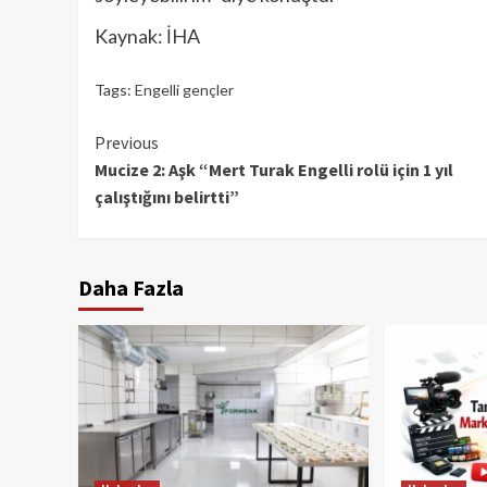
Kaynak: İHA
Tags:
Engelli gençler
Continue
Previous
Mucize 2: Aşk “Mert Turak Engelli rolü için 1 yıl
Reading
çalıştığını belirtti”
Daha Fazla