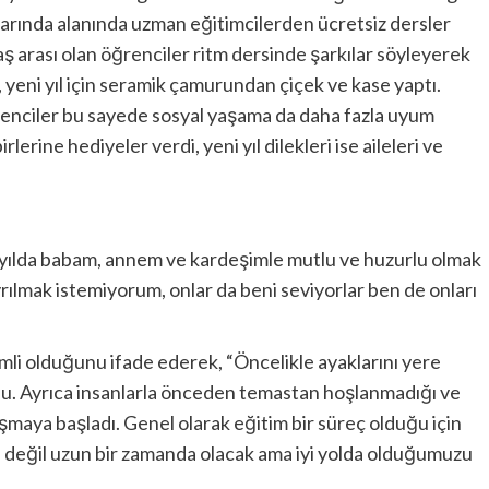
şlarında alanında uzman eğitimcilerden ücretsiz dersler
aş arası olan öğrenciler ritm dersinde şarkılar söyleyerek
yeni yıl için seramik çamurundan çiçek ve kase yaptı.
ğrenciler bu sayede sosyal yaşama da daha fazla uyum
rlerine hediyeler verdi, yeni yıl dilekleri ise aileleri ve
 yılda babam, annem ve kardeşimle mutlu ve huzurlu olmak
rılmak istemiyorum, onlar da beni seviyorlar ben de onları
imli olduğunu ifade ederek, “Öncelikle ayaklarını yere
ldu. Ayrıca insanlarla önceden temastan hoşlanmadığı ve
şmaya başladı. Genel olarak eğitim bir süreç olduğu için
değil uzun bir zamanda olacak ama iyi yolda olduğumuzu