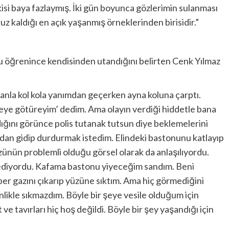
kisi baya fazlaymış. İki gün boyunca gözlerimin sulanması
z kaldığı en açık yaşanmış örneklerinden birisidir.”
unu öğrenince kendisinden utandığını belirten Cenk Yılmaz
ayanla kol kola yanımdan geçerken ayna koluna çarptı.
neye götüreyim’ dedim. Ama olayın verdiği hiddetle bana
ığını görünce polis tutanak tutsun diye beklemelerini
dan gidip durdurmak istedim. Elindeki bastonunu katlayıp
ünün problemli olduğu görsel olarak da anlaşılıyordu.
ediyordu. Kafama bastonu yiyeceğim sandım. Beni
r gazını çıkarıp yüzüne sıktım. Ama hiç görmediğini
likle sıkmazdım. Böyle bir şeye vesile olduğum için
tavırları hiç hoş değildi. Böyle bir şey yaşandığı için