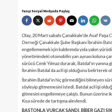
Yazıyı Sosyal Medyada Paylaş
Olay, 20 Mart sabahı Çanakkale’de Asaf Paşa C
Derneği Çanakkale Şube Başkanı İbrahim Batd
engellememek için kaldırımda yola yakın yürüd
yönetimindeki otomobilin yan aynası koluna çarp
sürücü Cenk Yılmaz durarak, Batdal’ın yanına gi
İbrahim Batdal da acil işi olduğunu belirterek o
İbrahim Batdal’ın hiç görmediğini bilmeyen sür
söyleyip gitmemesini istedi. Batdal acil işi old
gitmesini engellemeye çalıştı. Bunun üzerine iki
Kısa sürede de tartışma alevlendi.
BASTONLA VURCAK SANDI, BİBER GAZI SI