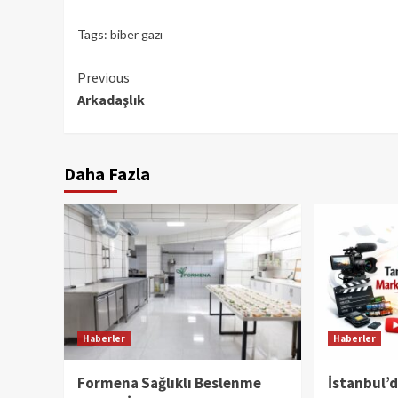
Tags:
biber gazı
Continue
Previous
Arkadaşlık
Reading
Daha Fazla
Haberler
Haberler
Formena Sağlıklı Beslenme
İstanbul’