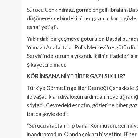
Sürücü Cenk Yılmaz, görme engelli İbrahim Batd
düşünerek cebindeki biber gazını çıkarıp gözler
esnaf yetişti.
Yakındaki bir çeşmeye götürülen Batdal burada 
Yılmaz’ı Anafartalar Polis Merkezi’ne götürdü.
Servisi’nde serumla yıkandı. İkilinin ifadeleri al
şikayetçi olmadı.
KÖR İNSANA NİYE BİBER GAZI SIKILIR?
Türkiye Görme Engelliler Derneği Çanakkale Şu
ile yaşadıkları diyalogun ardından neye uğradı
söyledi. Çevredeki esnafın, gözlerine biber gaz
Batda şöyle dedi:
“Sürücü araçtan inip bana ‘Kör müsün, görmüy
inandıramadım. O anda çok acı hissettim. Biber ga