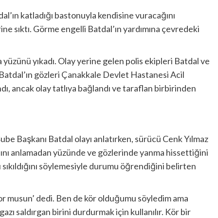
al’ın katladığı bastonuyla kendisine vuracağını
ine sıktı. Görme engelli Batdal’ın yardımına çevredeki
yüzünü yıkadı. Olay yerine gelen polis ekipleri Batdal ve
 Batdal’ın gözleri Çanakkale Devlet Hastanesi Acil
ındı, ancak olay tatlıya bağlandı ve taraflan birbirinden
be Başkanı Batdal olayı anlatırken, sürücü Cenk Yılmaz
ğını anlamadan yüzünde ve gözlerinde yanma hissettiğini
ı sıkıldığını söylemesiyle durumu öğrendiğini belirten
or musun’ dedi. Ben de kör olduğumu söyledim ama
zı saldırgan birini durdurmak için kullanılır. Kör bir