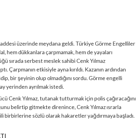
addesi üzerinde meydana geldi. Türkiye Görme Engelliler
al, hem dükkanlara çarpmamak, hem de yayaları
üğü sırada serbest meslek sahibi Cenk Yılmaz
tı. Çarpmanın etkisiyle ayna kırıldı. Kazanın ardından
dip, bir şeyinin olup olmadığını sordu. Görme engelli
lay yerinden ayrılmak istedi.
ücü Cenk Yılmaz, tutanak tutturmak için polis çağıracağını
uğunu belirtip gitmekte direnince, Cenk Yılmaz ısrarla
li birbirlerine sözlü olarak hakaretler yağdırmaya başladı.
KTI