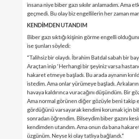
insana niye biber gazı sıkılır anlamadım. Ama et
geçmedi. Bu olay biz engellilerin her zaman maru
KENDİMDEN UTANDIM
Biber gazı sıktığı kişinin görme engelli olduğ
ise şunları söyledi:
“Talihsiz bir olaydı. İbrahim Batdal sabah bir b
Araçtan inip ‘Herhangi bir şeyiniz varsa hasta
hakaret etmeye başladı. Bu arada aynanın kırıld
istedim. Ama onlar yürümeye başladı. Arkaların
havaya kaldırınca vuracağını düşündüm. Bir göz
Ama normal görünen diğer gözüyle beni takip 
gördüğünü varsayarak kendimi korumak için bibe
sonradan öğrendim. Bilseydim biber gazını kesin
kendimden utandım. Ama onun da bana hakaret ve 
üzgünüm. Neyse ki olay tatlıya bağlandı.”