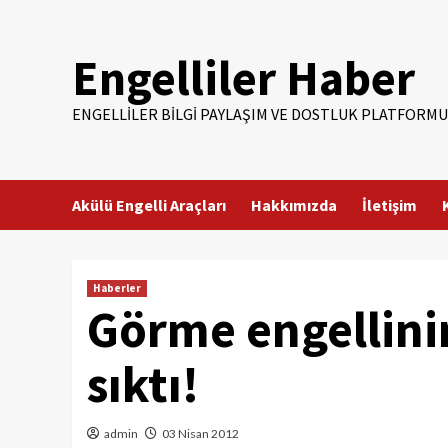
Skip
to
Engelliler Haber
content
ENGELLILER BILGI PAYLAŞIM VE DOSTLUK PLATFORMU
Akülü Engelli Araçları
Hakkımızda
İletişim
Haberler
Görme engellini
sıktı!
admin
03 Nisan 2012