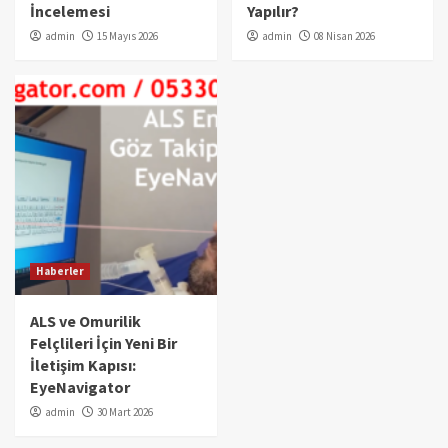
İncelemesi
Yapılır?
admin
15 Mayıs 2026
admin
08 Nisan 2026
Haberler
ALS ve Omurilik
Felçlileri İçin Yeni Bir
İletişim Kapısı:
EyeNavigator
admin
30 Mart 2026