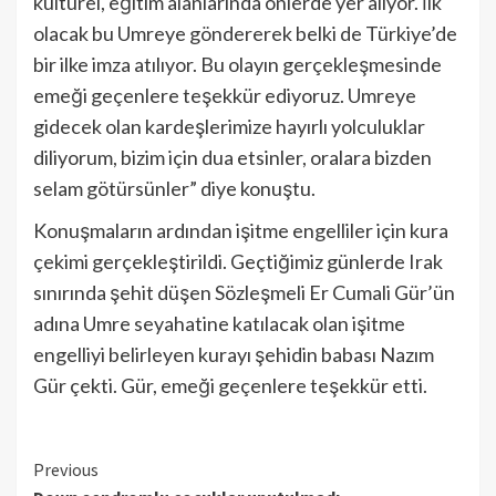
kültürel, eğitim alanlarında önlerde yer alıyor. İlk
olacak bu Umreye göndererek belki de Türkiye’de
bir ilke imza atılıyor. Bu olayın gerçekleşmesinde
emeği geçenlere teşekkür ediyoruz. Umreye
gidecek olan kardeşlerimize hayırlı yolculuklar
diliyorum, bizim için dua etsinler, oralara bizden
selam götürsünler” diye konuştu.
Konuşmaların ardından işitme engelliler için kura
çekimi gerçekleştirildi. Geçtiğimiz günlerde Irak
sınırında şehit düşen Sözleşmeli Er Cumali Gür’ün
adına Umre seyahatine katılacak olan işitme
engelliyi belirleyen kurayı şehidin babası Nazım
Gür çekti. Gür, emeği geçenlere teşekkür etti.
Continue
Previous