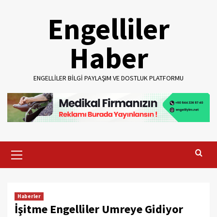
Skip
Engelliler
to
content
Haber
ENGELLILER BILGI PAYLAŞIM VE DOSTLUK PLATFORMU
Primary
Menu
Haberler
İşitme Engelliler Umreye Gidiyor