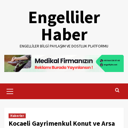
Skip
Engelliler
to
content
Haber
ENGELLILER BILGI PAYLAŞIM VE DOSTLUK PLATFORMU
Primary
Menu
Haberler
Kocaeli Gayrimenkul Konut ve Arsa