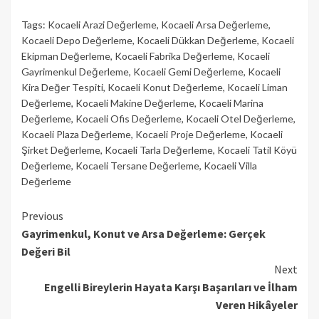
Tags:
Kocaeli Arazi Değerleme
,
Kocaeli Arsa Değerleme
,
Kocaeli Depo Değerleme
,
Kocaeli Dükkan Değerleme
,
Kocaeli
Ekipman Değerleme
,
Kocaeli Fabrika Değerleme
,
Kocaeli
Gayrimenkul Değerleme
,
Kocaeli Gemi Değerleme
,
Kocaeli
Kira Değer Tespiti
,
Kocaeli Konut Değerleme
,
Kocaeli Liman
Değerleme
,
Kocaeli Makine Değerleme
,
Kocaeli Marina
Değerleme
,
Kocaeli Ofis Değerleme
,
Kocaeli Otel Değerleme
,
Kocaeli Plaza Değerleme
,
Kocaeli Proje Değerleme
,
Kocaeli
Şirket Değerleme
,
Kocaeli Tarla Değerleme
,
Kocaeli Tatil Köyü
Değerleme
,
Kocaeli Tersane Değerleme
,
Kocaeli Villa
Değerleme
Continue
Previous
Gayrimenkul, Konut ve Arsa Değerleme: Gerçek
Reading
Değeri Bil
Next
Engelli Bireylerin Hayata Karşı Başarıları ve İlham
Veren Hikâyeler