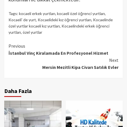
Tags:
kocaeli erkek yurtları
,
kocaeli özel öğrenci yurtları
,
Kocaeli' de yurt
,
Kocaelideki kız öğrenci yurtları
,
Kocaelinde
özel yurtlar kocaeli kız yurtları
,
Kocaelindeki erkek öğrenci
yurtları
,
özel yurtlar
Continue
Previous
İstanbul Vinç Kiralamada En Profesyonel Hizmet
Reading
Next
Mersin Mezitli Kipa Civarı Satılık Evler
Daha Fazla