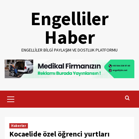
Skip
Engelliler
to
content
Haber
ENGELLILER BILGI PAYLAŞIM VE DOSTLUK PLATFORMU
Primary
Menu
Haberler
Kocaelide özel öğrenci yurtları