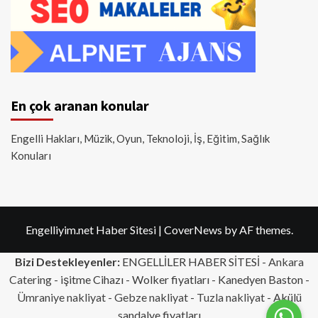
En çok aranan konular
Engelli Hakları, Müzik, Oyun, Teknoloji, İş, Eğitim, Sağlık
Konuları
Engelliyim.net Haber Sitesi
|
CoverNews
by AF themes.
Bizi Destekleyenler:
ENGELLİLER HABER SİTESİ -
Ankara
Catering
- işitme Cihazı - Wolker fiyatları - Kanedyen Baston -
Ümraniye nakliyat
-
Gebze nakliyat
-
Tuzla nakliyat
- Akülü
sandalye fiyatları