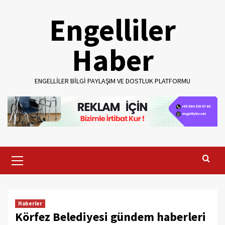
Skip
Engelliler
to
content
Haber
ENGELLILER BILGI PAYLAŞIM VE DOSTLUK PLATFORMU
Primary
Menu
Haberler
Körfez Belediyesi gündem haberleri