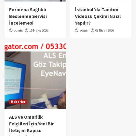
Formena Sağlıklı
İstanbul’da Tanıtım
Beslenme Servisi
Videosu Çekimi Nasıl
İncelemesi
Yapılır?
admin
15 Mayıs 2026
admin
08 Nisan 2026
Haberler
ALS ve Omurilik
Felçlileri İçin Yeni Bir
İletişim Kapısı: