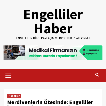
Skip
Engelliler
to
content
Haber
ENGELLILER BILGI PAYLAŞIM VE DOSTLUK PLATFORMU
Primary
Menu
Haberler
Merdivenlerin Ötesinde: Engelliler