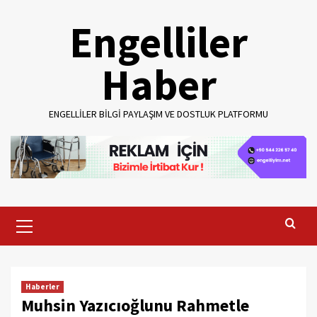
Skip
Engelliler
to
content
Haber
ENGELLILER BILGI PAYLAŞIM VE DOSTLUK PLATFORMU
Primary
Menu
Haberler
Muhsin Yazıcıoğlunu Rahmetle