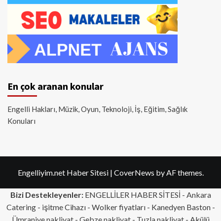
En çok aranan konular
Engelli Hakları, Müzik, Oyun, Teknoloji, İş, Eğitim, Sağlık
Konuları
Engelliyim.net Haber Sitesi
|
CoverNews
by AF themes.
Bizi Destekleyenler:
ENGELLİLER HABER SİTESİ -
Ankara
Catering
- işitme Cihazı - Wolker fiyatları - Kanedyen Baston -
Ümraniye nakliyat
-
Gebze nakliyat
-
Tuzla nakliyat
- Akülü