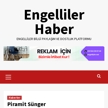
Skip
Engelliler
to
content
Haber
ENGELLILER BILGI PAYLAŞIM VE DOSTLUK PLATFORMU
Primary
Menu
Haberler
Piramit Sünger