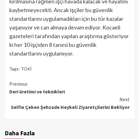
kırılmasına rağmen işçi havada kalacak ve hayatını
kaybetmeyecekti. Ancak işçiler bu güvenlik
standartlarını uygulamadıkları için bu tür kazalar
yaşanıyor ve can almaya devam ediyor. Kocaeli
gazeteleri tarafından yapılan araştırma gösteriyor
ki her 10 işçiden 8 tanesi bu güvenlik
standartlarını uygulamıyor.
Tags:
TOKİ
Continue
Previous
Deri üretimi ve teknikleri
Reading
Next
Selfie Çeken Şehzade Heykeli Ziyaretçilerini Bekliyor
Daha Fazla