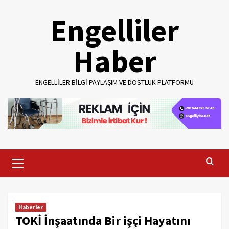
Skip
Engelliler
to
content
Haber
ENGELLILER BILGI PAYLAŞIM VE DOSTLUK PLATFORMU
Primary
Menu
Haberler
TOKİ İnşaatında Bir işçi Hayatını