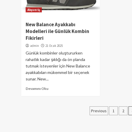
Alışveriş
New Balance Ayakkabı
Modelleri ile Günlük Kombin
Fikirleri
admin
21 Ocak 2025
Günlük kombinler oluştururken
rahatlık kadar şıklığı da ön planda
tutmak isteyenler için New Balance
ayakkabıları mükemmel bir seçenek
sunar. New...
Devamını Oku
Yazı
Previous
1
2
sayfalamas