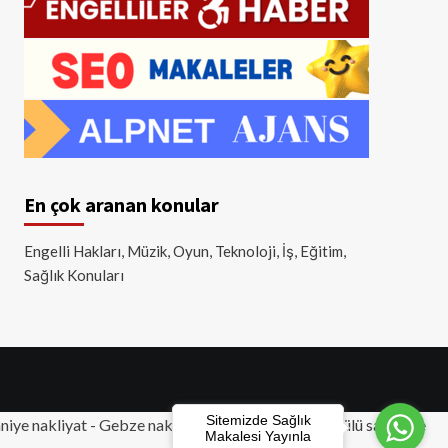
En çok aranan konular
Engelli Hakları, Müzik, Oyun, Teknoloji, İş, Eğitim,
Sağlık Konuları
Sitemizde Sağlık
iye nakliyat
-
Gebze nakliyat
-
Tuzla nakliyat
- Akülü sandalye
Makalesi Yayınla