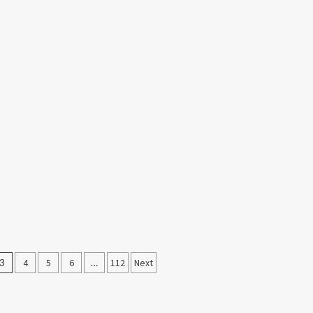
3
4
5
6
…
112
Next
ı