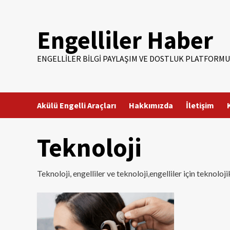
Skip
to
Engelliler Haber
content
ENGELLILER BILGI PAYLAŞIM VE DOSTLUK PLATFORMU
Akülü Engelli Araçları
Hakkımızda
İletişim
Teknoloji
Teknoloji, engelliler ve teknoloji,engelliler için teknoloj