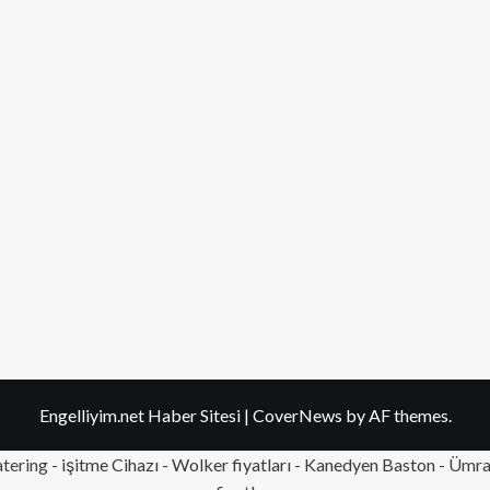
Engelliyim.net Haber Sitesi
|
CoverNews
by AF themes.
tering
- işitme Cihazı - Wolker fiyatları - Kanedyen Baston -
Ümran