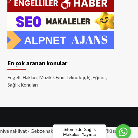
En çok aranan konular
Engelli Hakları, Müzik, Oyun, Teknoloji, İş, Eğitim,
Sağlık Konuları
Sitemizde Sağlık
iye nakliyat
-
Gebze nakliyat
-
Tuzla nakliyat
- Akülü sandalye
Makalesi Yayınla