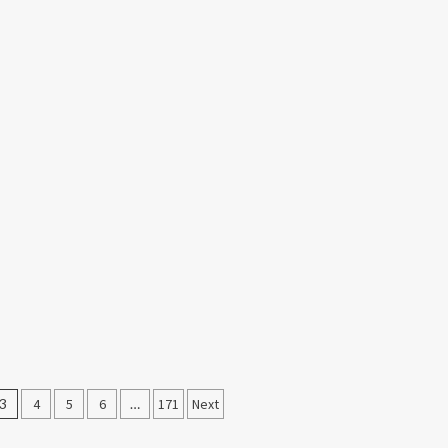
3
4
5
6
…
171
Next
ı