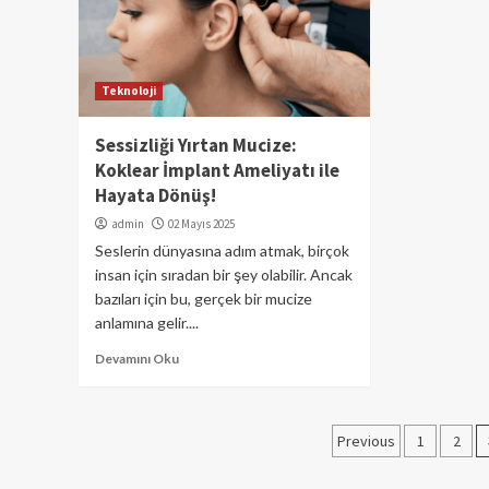
Teknoloji
Sessizliği Yırtan Mucize:
Koklear İmplant Ameliyatı ile
Hayata Dönüş!
admin
02 Mayıs 2025
Seslerin dünyasına adım atmak, birçok
insan için sıradan bir şey olabilir. Ancak
bazıları için bu, gerçek bir mucize
anlamına gelir....
Devamını Oku
Yazı
Previous
1
2
sayfalamas