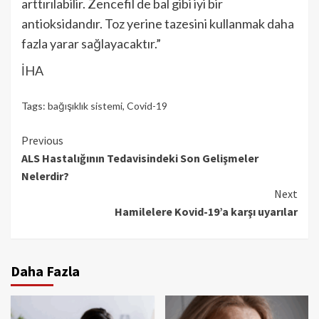
arttırılabilir. Zencefil de bal gibi iyi bir
antioksidandır. Toz yerine tazesini kullanmak daha
fazla yarar sağlayacaktır.”
İHA
Tags:
bağışıklık sistemi
,
Covid-19
Continue
Previous
ALS Hastalığının Tedavisindeki Son Gelişmeler
Reading
Nelerdir?
Next
Hamilelere Kovid-19’a karşı uyarılar
Daha Fazla