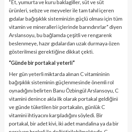
“Et, yumurta ve kuru baklagiller, süt ve süt
ürünleri, sebze ve meyveler ile tam tahıl içeren
gıdalar bağışıklık sisteminizin güçlü olması için tüm
vitamin ve mineralleri içlerinde barındırırlar” diyen
Arslansoyu, bu bağlamda çeşitli ve rengarenk
beslenmeye, hazır gıdalardan uzak durmaya özen
gösterilmesi gerektiğine dikkat çekti.
“Günde bir portakal yeterli”
Her gün yeterli miktarda alınan C vitamininin
bağışıklık sisteminin güçlenmesinde önemli rol
oynadığını belirten Banu Özbingül Arslansoyu, C
vitamini denince akla ilk olarak portakal geldiğini
ve günde tüketilen bir portakalın, günlük C
vitamini ihtiyacını karşıladığını söyledi. Bir
portakal, bir adet kivi, iki adet mandalina ya da bir
porsiyon brokoli ile değiştirilebilmektedir. C