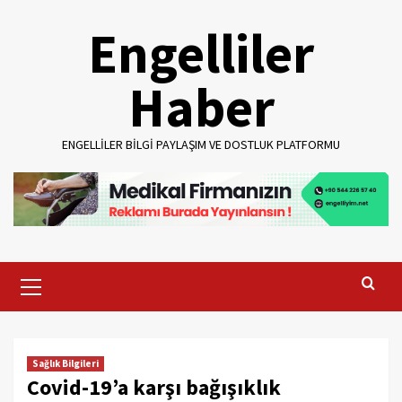
Skip
Engelliler
to
content
Haber
ENGELLILER BILGI PAYLAŞIM VE DOSTLUK PLATFORMU
Primary
Menu
Sağlık Bilgileri
Covid-19’a karşı bağışıklık