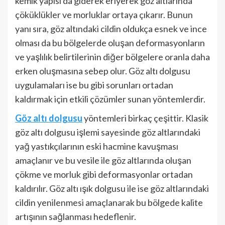
kemik yapısı da giderek eriyerek göz altlarında
çöküklükler ve morluklar ortaya çıkarır. Bunun
yanı sıra, göz altındaki cildin oldukça esnek ve ince
olması da bu bölgelerde oluşan deformasyonların
ve yaşlılık belirtilerinin diğer bölgelere oranla daha
erken oluşmasına sebep olur. Göz altı dolgusu
uygulamaları ise bu gibi sorunları ortadan
kaldırmak için etkili çözümler sunan yöntemlerdir.
Göz altı dolgusu
yöntemleri birkaç çeşittir. Klasik
göz altı dolgusu işlemi sayesinde göz altlarındaki
yağ yastıkçılarının eski hacmine kavuşması
amaçlanır ve bu vesile ile göz altlarında oluşan
çökme ve morluk gibi deformasyonlar ortadan
kaldırılır. Göz altı ışık dolgusu ile ise göz altlarındaki
cildin yenilenmesi amaçlanarak bu bölgede kalite
artışının sağlanması hedeflenir.