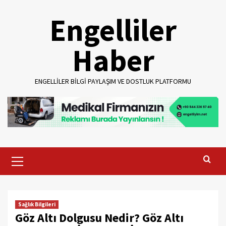
Skip
Engelliler
to
content
Haber
ENGELLILER BILGI PAYLAŞIM VE DOSTLUK PLATFORMU
Primary
Menu
Sağlık Bilgileri
Göz Altı Dolgusu Nedir? Göz Altı