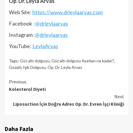
Op. Dr. Leyla Arvas
Web Site:
https://www.drleylaarvas.com
Facebook :
@drleylaarvas
Instagram :
@drleylaarvas
YouTube:
LeylaArvas
Tags:
Göz altı dolgusu
,
Göz altı dolgusu fiyatları ne kadar?
,
Gözaltı Işık Dolgusu
,
Op. Dr. Leyla Arvas
Continue
Previous
Kolesterol Diyeti
Reading
Next
Liposuction İçin Doğru Adres Op. Dr. Evren İşçi Kliniği
Daha Fazla