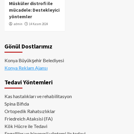
Müsküler distrofi ile
mücadele: Destekleyici
yöntemler
admin
14 Kasım 2024
Gönül Dostlarımız
Konya Büyükşehir Belediyesi
Konya Reklam Ajansı
Tedavi Yöntemleri
Kas hastalıkları ve rehabilitasyon
Spina Bifida
Ortopedik Rahatsızlıklar
Friedreich Ataksisi (FA)
Kök Hücre ile Tedavi
Engelliler ve bioenerji yöntemi ile tedavi