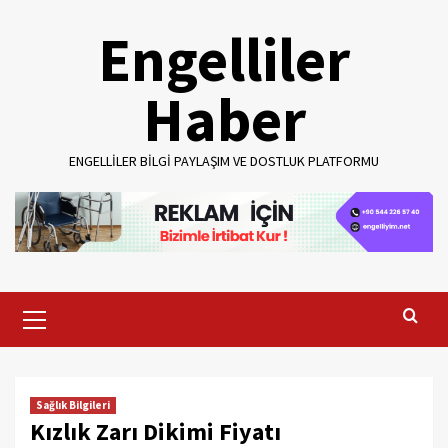
Skip
Engelliler
to
content
Haber
ENGELLILER BILGI PAYLAŞIM VE DOSTLUK PLATFORMU
Primary
Menu
Sağlık Bilgileri
Kızlık Zarı Dikimi Fiyatı