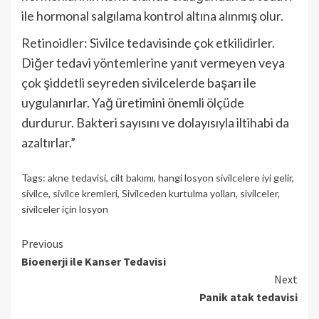
ile hormonal salgılama kontrol altına alınmış olur.
Retinoidler: Sivilce tedavisinde çok etkilidirler.
Diğer tedavi yöntemlerine yanıt vermeyen veya
çok şiddetli seyreden sivilcelerde başarı ile
uygulanırlar. Yağ üretimini önemli ölçüde
durdurur. Bakteri sayısını ve dolayısıyla iltihabi da
azaltırlar.”
Tags:
akne tedavisi
,
cilt bakımı
,
hangi losyon sivilcelere iyi gelir
,
sivilce
,
sivilce kremleri
,
Sivilceden kurtulma yolları
,
sivilceler
,
sivilceler için losyon
Continue
Previous
Bioenerji ile Kanser Tedavisi
Reading
Next
Panik atak tedavisi