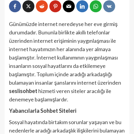
Günümüzde internet neredeyse her eve girmiş
durumdadır. Bununla birlikte akıllı telefonlar
üzerinden internet erişiminin yaygınlaşması ile
internet hayatımızın her alanında yer almaya
başlamıştır. İnternet kullanımının yaygınlaşması
insanların sosyal hayatlarını da etkilemeye
başlamıştır. Toplum içinde aradığı arkadaşlığı
bulamayan insanlar şanslarını internet üzerinden
seslisohbet
hizmeti veren siteler aracılığı ile
denemeye başlamışlardır.
Yabancılarla Sohbet Siteleri
Sosyal hayatında birtakım sorunlar yaşayan ve bu
nedenlerle aradığı arkadaşlık ilişkilerini bulamayan