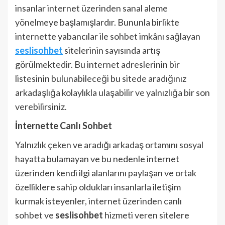
insanlar internet üzerinden sanal aleme
yönelmeye başlamışlardır. Bununla birlikte
internette yabancılar ile sohbet imkânı sağlayan
seslisohbet
sitelerinin sayısında artış
görülmektedir. Bu internet adreslerinin bir
listesinin bulunabileceği bu sitede aradığınız
arkadaşlığa kolaylıkla ulaşabilir ve yalnızlığa bir son
verebilirsiniz.
İnternette Canlı Sohbet
Yalnızlık çeken ve aradığı arkadaş ortamını sosyal
hayatta bulamayan ve bu nedenle internet
üzerinden kendi ilgi alanlarını paylaşan ve ortak
özelliklere sahip oldukları insanlarla iletişim
kurmak isteyenler, internet üzerinden canlı
sohbet ve
seslisohbet
hizmeti veren sitelere