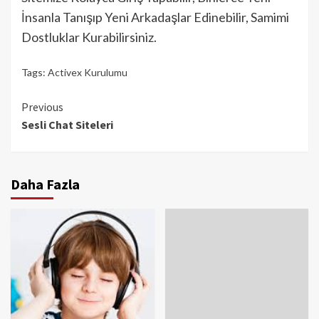
İnsanla Tanışıp Yeni Arkadaşlar Edinebilir, Samimi
Dostluklar Kurabilirsiniz.
Tags:
Activex Kurulumu
Continue
Previous
Sesli Chat Siteleri
Reading
Daha Fazla