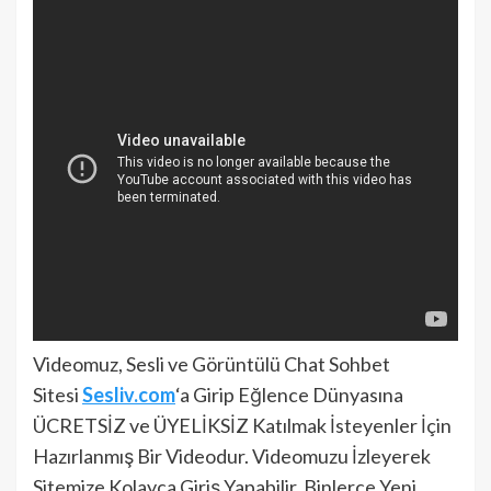
Videomuz, Sesli ve Görüntülü Chat Sohbet
Sitesi
Sesliv.com
‘a Girip Eğlence Dünyasına
ÜCRETSİZ ve ÜYELİKSİZ Katılmak İsteyenler İçin
Hazırlanmış Bir Videodur. Videomuzu İzleyerek
Sitemize Kolayca Giriş Yapabilir, Binlerce Yeni