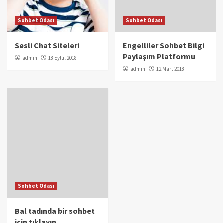
Sohbet Odası
Sohbet Odası
Sesli Chat Siteleri
Engelliler Sohbet Bilgi
Paylaşım Platformu
admin
18 Eylül 2018
admin
12 Mart 2018
Sohbet Odası
Bal tadında bir sohbet
için tıklayın