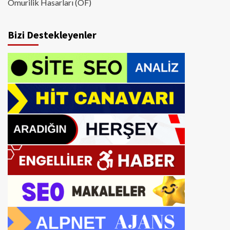
Omurilik Hasarları (OF)
Bizi Destekleyenler