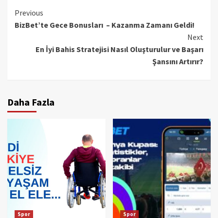
Continue
Previous
BizBet’te Gece Bonusları – Kazanma Zamanı Geldi!
Reading
Next
En İyi Bahis Stratejisi Nasıl Oluşturulur ve Başarı
Şansını Artırır?
Daha Fazla
Spor
Spor