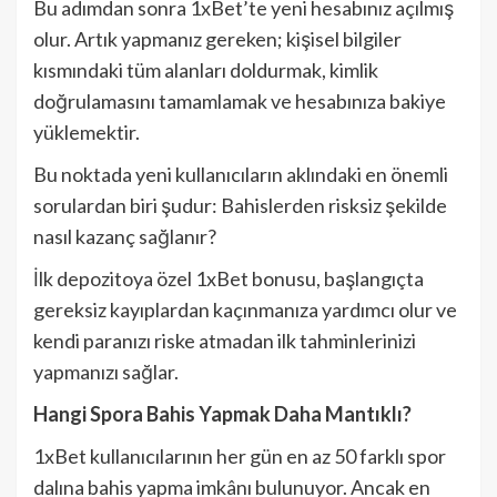
Bu adımdan sonra 1xBet’te yeni hesabınız açılmış
olur. Artık yapmanız gereken; kişisel bilgiler
kısmındaki tüm alanları doldurmak, kimlik
doğrulamasını tamamlamak ve hesabınıza bakiye
yüklemektir.
Bu noktada yeni kullanıcıların aklındaki en önemli
sorulardan biri şudur: Bahislerden risksiz şekilde
nasıl kazanç sağlanır?
İlk depozitoya özel 1xBet bonusu, başlangıçta
gereksiz kayıplardan kaçınmanıza yardımcı olur ve
kendi paranızı riske atmadan ilk tahminlerinizi
yapmanızı sağlar.
Hangi Spora Bahis Yapmak Daha Mantıklı?
1xBet kullanıcılarının her gün en az 50 farklı spor
dalına bahis yapma imkânı bulunuyor. Ancak en