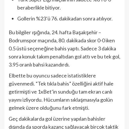
beraberlikle bitiyor.
Gollerin %23’ü 76. dakikadan sonra atılıyor.
Bu bilgiler ışığında, 24. hafta Başakşehir –
Bodrumspor maçında, 80. dakikada skor 0-0 iken
0.5 üstü seçeneğine bahis yaptı. Sadece 3 dakika
sonra konuk takım penaltıdan gol attı ve bu tek gol,
3.95 oranlı bahsi kazandırdı.
Elbette bu oyuncu sadece istatistiklere
güvenmedi. “Tek tıkla bahis” özelliğini aktif hale
getirmişti ve 1xBet’in sunduğu tam ekran canlı
yayını izliyordu. Hücumların sıklaşmasıyla golün
gelmek üzere olduğunu fark etmişti.
Geç dakikalarda gol üzerine yapılan bahisler
dışında da sporda kazanç sağlayacak birçok taktik