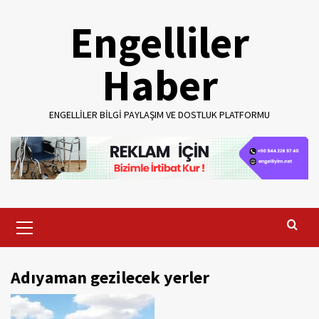
Skip
Engelliler
to
content
Haber
ENGELLILER BILGI PAYLAŞIM VE DOSTLUK PLATFORMU
Primary
Menu
Adıyaman gezilecek yerler