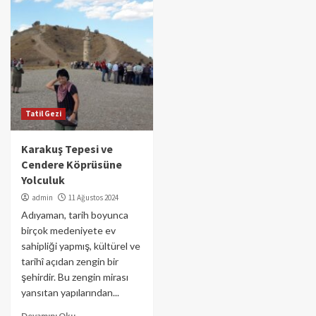
Tatil Gezi
Karakuş Tepesi ve
Cendere Köprüsüne
Yolculuk
admin
11 Ağustos 2024
Adıyaman, tarih boyunca
birçok medeniyete ev
sahipliği yapmış, kültürel ve
tarihî açıdan zengin bir
şehirdir. Bu zengin mirası
yansıtan yapılarından...
Devamını Oku