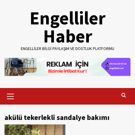
Skip
Engelliler
to
content
Haber
ENGELLILER BILGI PAYLAŞIM VE DOSTLUK PLATFORMU
Primary
Menu
akülü tekerlekli sandalye bakımı