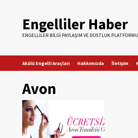
Skip
to
Engelliler Haber
content
ENGELLILER BILGI PAYLAŞIM VE DOSTLUK PLATFORMU
Akülü Engelli Araçları
Hakkımızda
İletişim
Avon