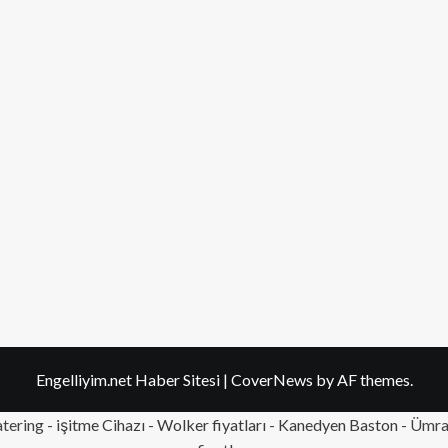
Engelliyim.net Haber Sitesi
|
CoverNews
by AF themes.
tering
- işitme Cihazı - Wolker fiyatları - Kanedyen Baston -
Ümran