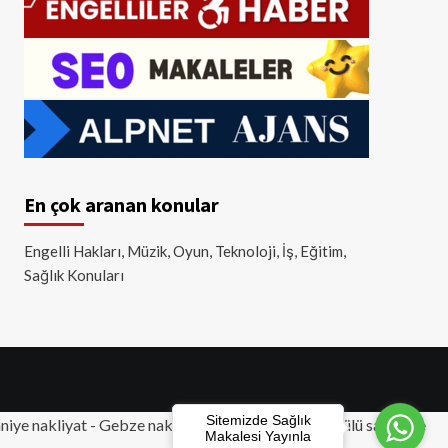
En çok aranan konular
Engelli Hakları, Müzik, Oyun, Teknoloji, İş, Eğitim,
Sağlık Konuları
Sitemizde Sağlık
iye nakliyat
-
Gebze nakliyat
-
Tuzla nakliyat
- Akülü sandalye
Makalesi Yayınla