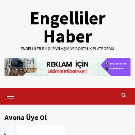
Skip
Engelliler
to
content
Haber
ENGELLILER BILGI PAYLAŞIM VE DOSTLUK PLATFORMU
Primary
Menu
Avona Üye Ol