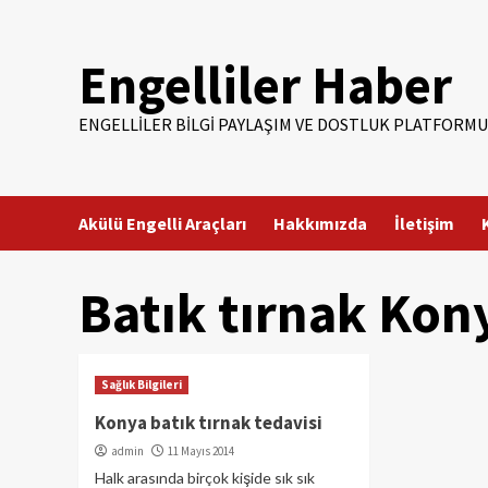
Skip
to
Engelliler Haber
content
ENGELLILER BILGI PAYLAŞIM VE DOSTLUK PLATFORMU
Akülü Engelli Araçları
Hakkımızda
İletişim
Batık tırnak Kon
Sağlık Bilgileri
Konya batık tırnak tedavisi
admin
11 Mayıs 2014
Halk arasında birçok kişide sık sık