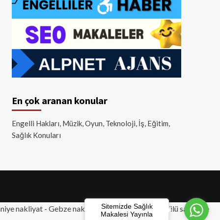
En çok aranan konular
Engelli Hakları, Müzik, Oyun, Teknoloji, İş, Eğitim,
Sağlık Konuları
Sitemizde Sağlık
iye nakliyat
-
Gebze nakliyat
-
Tuzla nakliyat
- Akülü sandalye
Makalesi Yayınla