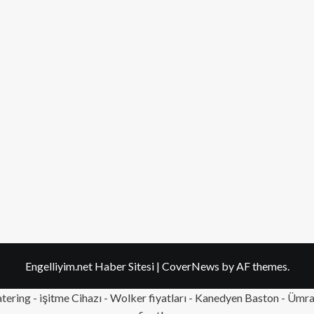
Engelliyim.net Haber Sitesi
|
CoverNews
by AF themes.
tering
- işitme Cihazı - Wolker fiyatları - Kanedyen Baston -
Ümran