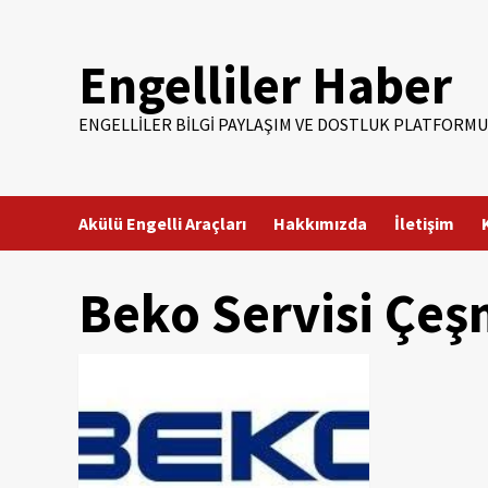
Skip
to
Engelliler Haber
content
ENGELLILER BILGI PAYLAŞIM VE DOSTLUK PLATFORMU
Akülü Engelli Araçları
Hakkımızda
İletişim
Beko Servisi Çeş