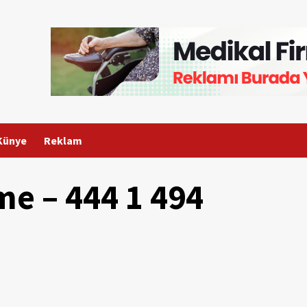
Künye
Reklam
me – 444 1 494