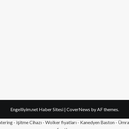
Engelliyim.net Haber Sitesi
|
CoverNews
by AF themes.
tering
- işitme Cihazı - Wolker fiyatları - Kanedyen Baston -
Ümran