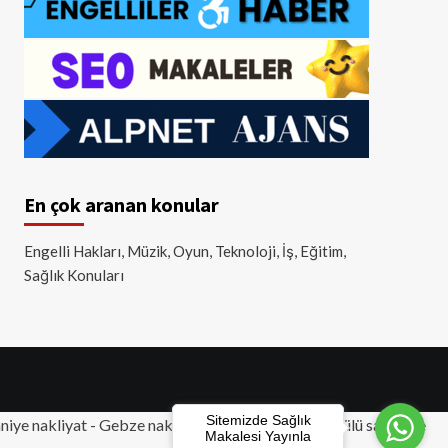
En çok aranan konular
Engelli Hakları, Müzik, Oyun, Teknoloji, İş, Eğitim,
Sağlık Konuları
Sitemizde Sağlık
iye nakliyat
-
Gebze nakliyat
-
Tuzla nakliyat
- Akülü sandalye
Makalesi Yayınla