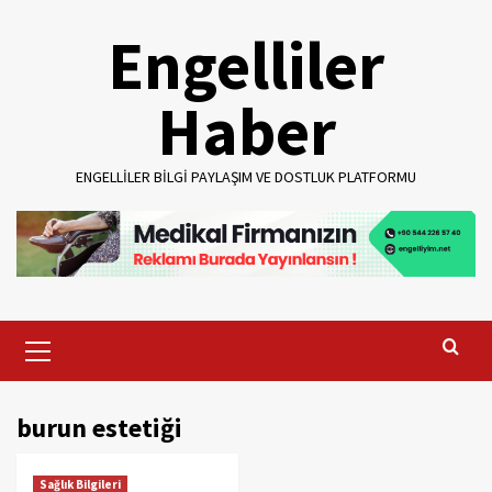
Skip
Engelliler
to
content
Haber
ENGELLILER BILGI PAYLAŞIM VE DOSTLUK PLATFORMU
Primary
Menu
burun estetiği
Sağlık Bilgileri