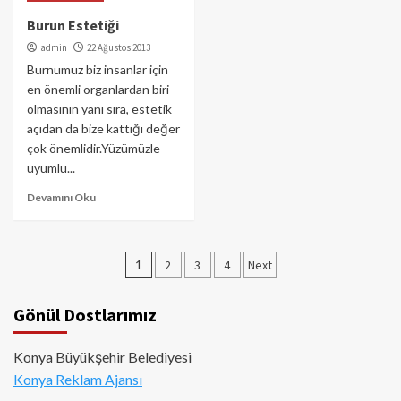
Burun Estetiği
admin
22 Ağustos 2013
Burnumuz biz insanlar için
en önemli organlardan biri
olmasının yanı sıra, estetik
açıdan da bize kattığı değer
çok önemlidir.Yüzümüzle
uyumlu...
Devamını Oku
Yazı
1
2
3
4
Next
sayfalaması
Gönül Dostlarımız
Konya Büyükşehir Belediyesi
Konya Reklam Ajansı