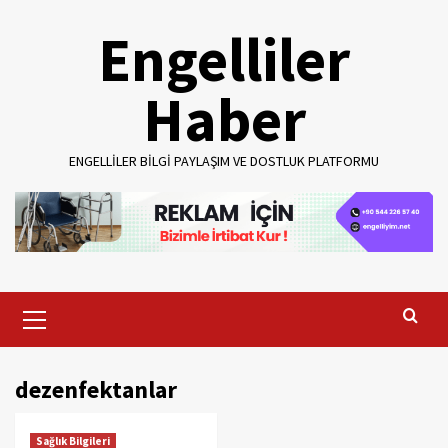
Skip
Engelliler
to
content
Haber
ENGELLILER BILGI PAYLAŞIM VE DOSTLUK PLATFORMU
Primary
Menu
dezenfektanlar
Sağlık Bilgileri