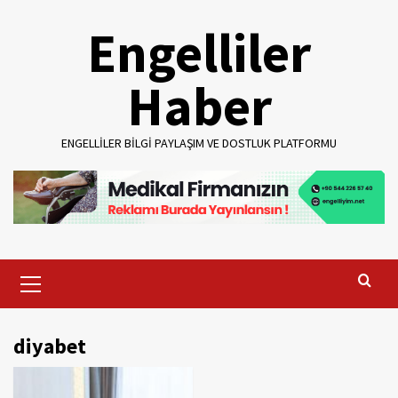
Skip
Engelliler
to
content
Haber
ENGELLILER BILGI PAYLAŞIM VE DOSTLUK PLATFORMU
Primary
Menu
diyabet