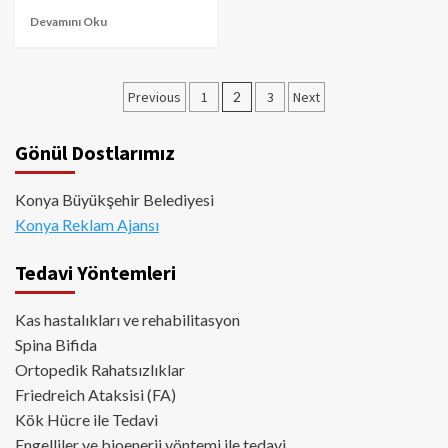
Devamını Oku
Yazı
Previous
1
2
3
Next
sayfalaması
Gönül Dostlarımız
Konya Büyükşehir Belediyesi
Konya Reklam Ajansı
Tedavi Yöntemleri
Kas hastalıkları ve rehabilitasyon
Spina Bifida
Ortopedik Rahatsızlıklar
Friedreich Ataksisi (FA)
Kök Hücre ile Tedavi
Engelliler ve bioenerji yöntemi ile tedavi