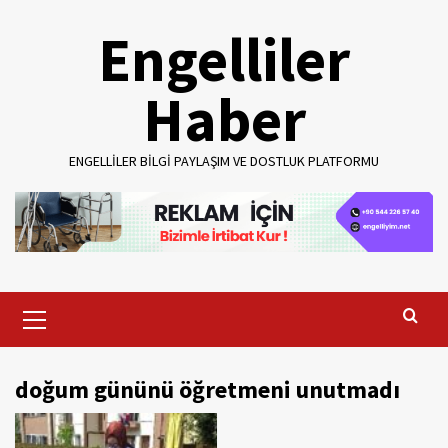
Skip
Engelliler
to
content
Haber
ENGELLILER BILGI PAYLAŞIM VE DOSTLUK PLATFORMU
Primary
Menu
doğum gününü öğretmeni unutmadı