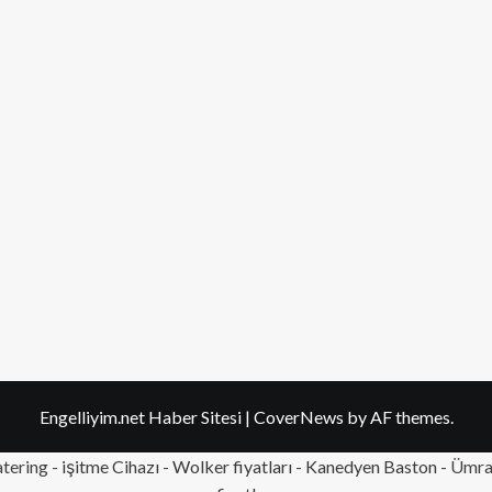
Engelliyim.net Haber Sitesi
|
CoverNews
by AF themes.
tering
- işitme Cihazı - Wolker fiyatları - Kanedyen Baston -
Ümran