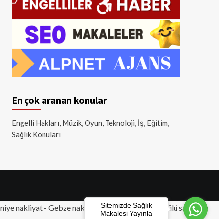
En çok aranan konular
Engelli Hakları, Müzik, Oyun, Teknoloji, İş, Eğitim,
Sağlık Konuları
Sitemizde Sağlık
iye nakliyat
-
Gebze nakliyat
-
Tuzla nakliyat
- Akülü sandalye
Makalesi Yayınla