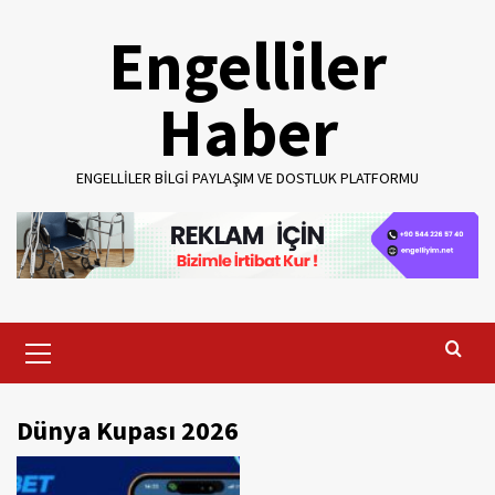
Skip
Engelliler
to
content
Haber
ENGELLILER BILGI PAYLAŞIM VE DOSTLUK PLATFORMU
Primary
Menu
Dünya Kupası 2026