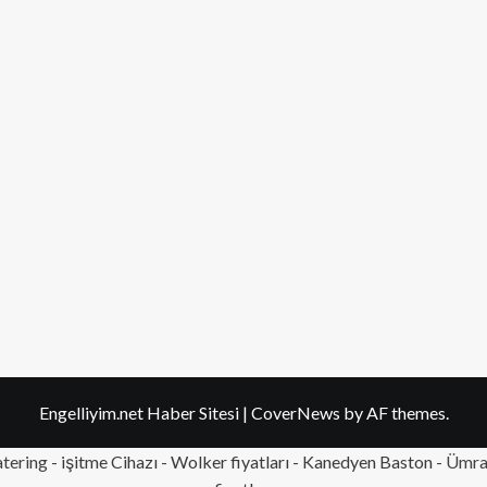
Engelliyim.net Haber Sitesi
|
CoverNews
by AF themes.
tering
- işitme Cihazı - Wolker fiyatları - Kanedyen Baston -
Ümran