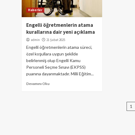
Haberler
Engelli öğretmenlerin atama
kurallarına dair yeni açıklama
admin
21 Şubat 2025
Engelli öğretmenlerin atama süreci,
özel koşullara uygun şekilde
belirlenmiş olup Engelli Kamu
Personeli Seçme Sınavı (EKPSS)
puanına dayanmaktadır. Milli Eğitim...
Devamını Oku
Ya
1
sa