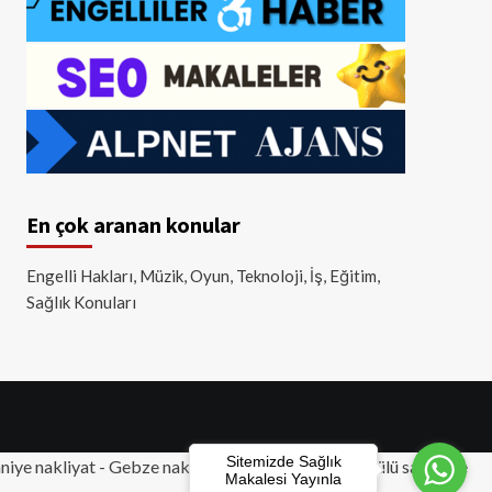
En çok aranan konular
Engelli Hakları, Müzik, Oyun, Teknoloji, İş, Eğitim,
Sağlık Konuları
Sitemizde Sağlık
iye nakliyat
-
Gebze nakliyat
-
Tuzla nakliyat
- Akülü sandalye
Makalesi Yayınla