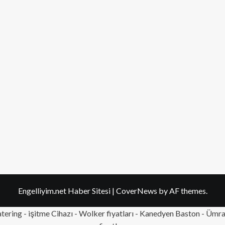
Engelliyim.net Haber Sitesi
|
CoverNews
by AF themes.
tering
- işitme Cihazı - Wolker fiyatları - Kanedyen Baston -
Ümran