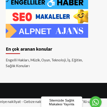
En çok aranan konular
Engelli Hakları, Müzik, Oyun, Teknoloji, İş, Eğitim,
Sağlık Konuları
Sitemizde Sağlık
iye nakliyat
-
Gebze nakliyat
-
Tuzla nakliyat
- Akülü sandalye
Makalesi Yayınla