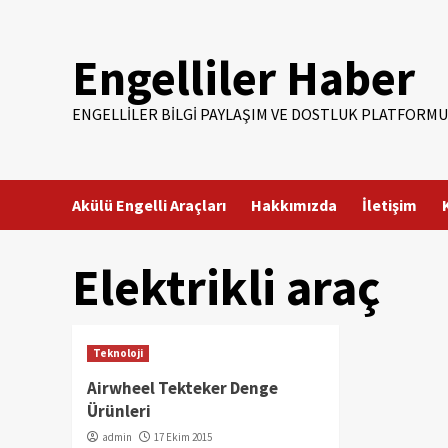
Skip
to
Engelliler Haber
content
ENGELLILER BILGI PAYLAŞIM VE DOSTLUK PLATFORMU
Akülü Engelli Araçları
Hakkımızda
İletişim
Elektrikli araç
Teknoloji
Airwheel Tekteker Denge
Ürünleri
admin
17 Ekim 2015