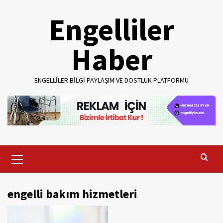
Skip
Engelliler
to
content
Haber
ENGELLILER BILGI PAYLAŞIM VE DOSTLUK PLATFORMU
Primary
Menu
engelli bakım hizmetleri