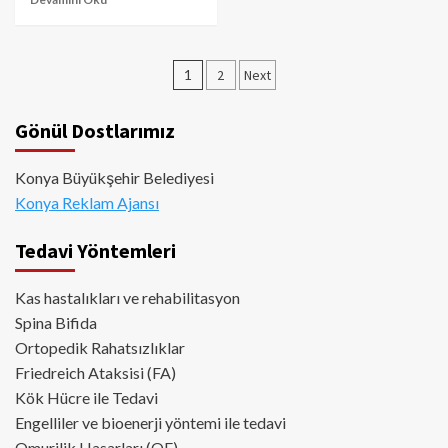
Yazı
1
2
Next
sayfalaması
Gönül Dostlarımız
Konya Büyükşehir Belediyesi
Konya Reklam Ajansı
Tedavi Yöntemleri
Kas hastalıkları ve rehabilitasyon
Spina Bifida
Ortopedik Rahatsızlıklar
Friedreich Ataksisi (FA)
Kök Hücre ile Tedavi
Engelliler ve bioenerji yöntemi ile tedavi
Omurilik Hasarları (OF)