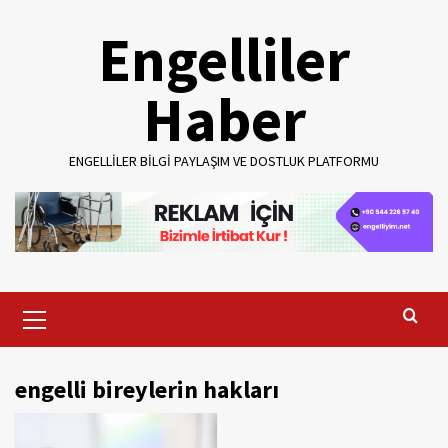
Skip
Engelliler
to
content
Haber
ENGELLILER BILGI PAYLAŞIM VE DOSTLUK PLATFORMU
Primary
Menu
engelli bireylerin hakları