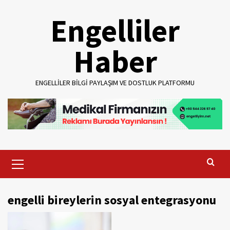
Skip
Engelliler
to
content
Haber
ENGELLILER BILGI PAYLAŞIM VE DOSTLUK PLATFORMU
Primary
Menu
engelli bireylerin sosyal entegrasyonu