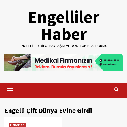
Skip
Engelliler
to
content
Haber
ENGELLILER BILGI PAYLAŞIM VE DOSTLUK PLATFORMU
Primary
Menu
Engelli Çift Dünya Evine Girdi
Haberler