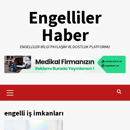
Skip
Engelliler
to
content
Haber
ENGELLILER BILGI PAYLAŞIM VE DOSTLUK PLATFORMU
Primary
Menu
engelli iş imkanları