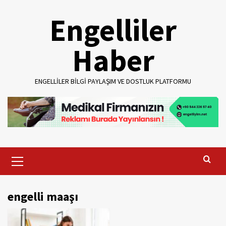
Skip
Engelliler
to
content
Haber
ENGELLILER BILGI PAYLAŞIM VE DOSTLUK PLATFORMU
Primary
Menu
engelli maaşı