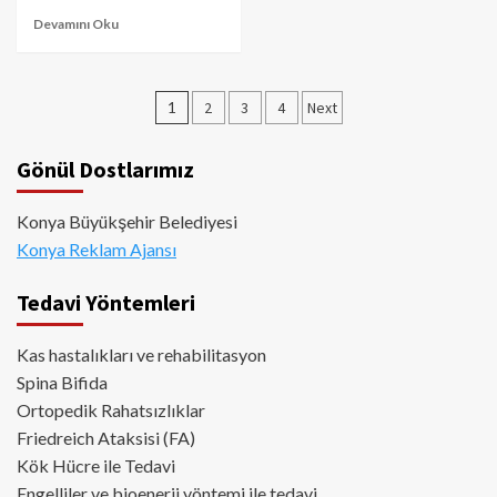
Devamını Oku
Yazı
1
2
3
4
Next
sayfalaması
Gönül Dostlarımız
Konya Büyükşehir Belediyesi
Konya Reklam Ajansı
Tedavi Yöntemleri
Kas hastalıkları ve rehabilitasyon
Spina Bifida
Ortopedik Rahatsızlıklar
Friedreich Ataksisi (FA)
Kök Hücre ile Tedavi
Engelliler ve bioenerji yöntemi ile tedavi