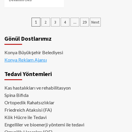
Yazı
1
2
3
4
…
29
Next
sayfalaması
Gönül Dostlarımız
Konya Büyükşehir Belediyesi
Konya Reklam Ajansı
Tedavi Yöntemleri
Kas hastalıkları ve rehabilitasyon
Spina Bifida
Ortopedik Rahatsızlıklar
Friedreich Ataksisi (FA)
Kök Hücre ile Tedavi
Engelliler ve bioenerji yöntemi ile tedavi
Omurilik Hasarları (OF)