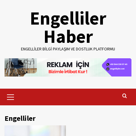
Skip
Engelliler
to
content
Haber
ENGELLILER BILGI PAYLAŞIM VE DOSTLUK PLATFORMU
Primary
Menu
Engelliler